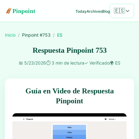
Pinpoint
🇪🇸
Today
Archives
Blog
Inicio
/
Pinpoint #
753
/
ES
Respuesta Pinpoint 753
📅
5/23/2026
⏱️
3 min de lectura
✓
Verificado
🌍
ES
Guía en Video de Respuesta
Pinpoint