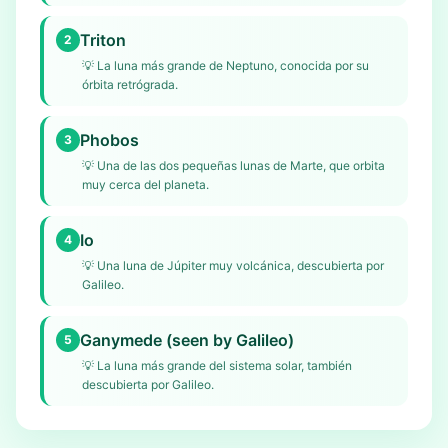
Triton
2
💡
La luna más grande de Neptuno, conocida por su
órbita retrógrada.
Phobos
3
💡
Una de las dos pequeñas lunas de Marte, que orbita
muy cerca del planeta.
Io
4
💡
Una luna de Júpiter muy volcánica, descubierta por
Galileo.
Ganymede (seen by Galileo)
5
💡
La luna más grande del sistema solar, también
descubierta por Galileo.