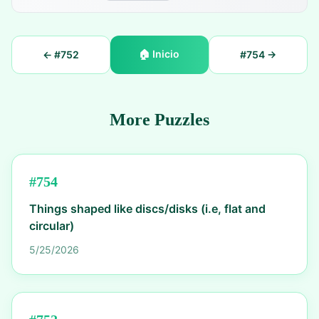
🏠
Inicio
← #
752
#
754
→
More Puzzles
#
754
Things shaped like discs/disks (i.e, flat and
circular)
5/25/2026