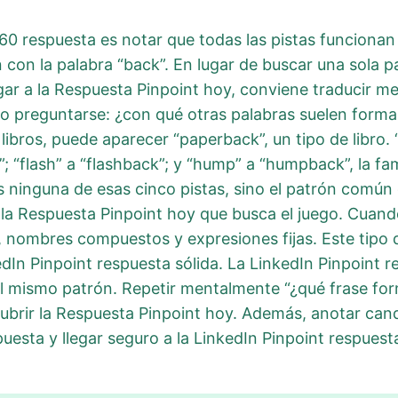
 760 respuesta es notar que todas las pistas funciona
 con la palabra “back”. En lugar de buscar una sola p
gar a la Respuesta Pinpoint hoy, conviene traducir me
ego preguntarse: ¿con qué otras palabras suelen form
libros, puede aparecer “paperback”, un tipo de libro.
”; “flash” a “flashback”; y “hump” a “humpback”, la fa
s ninguna de esas cinco pistas, sino el patrón común 
 la Respuesta Pinpoint hoy que busca el juego. Cuand
 nombres compuestos y expresiones fijas. Este tipo 
dIn Pinpoint respuesta sólida. La LinkedIn Pinpoint 
el mismo patrón. Repetir mentalmente “¿qué frase f
scubrir la Respuesta Pinpoint hoy. Además, anotar ca
puesta y llegar seguro a la LinkedIn Pinpoint respuest