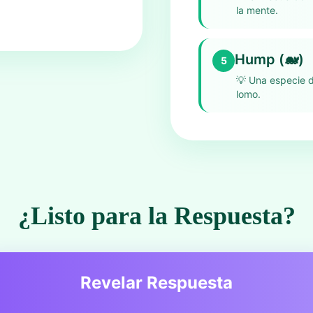
la mente.
Hump (🐋)
5
💡
Una especie d
lomo.
¿Listo para la Respuesta?
Revelar Respuesta