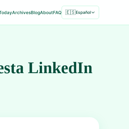
🇪🇸
Today
Archives
Blog
About
FAQ
Español
esta LinkedIn