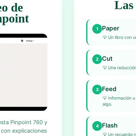
Las 
eo de
npoint
Paper
1
💡
Un libro con u
Cut
2
💡
Una reducción
Feed
3
💡
Información u
algo.
esta Pinpoint 760 y
Flash
4
 con explicaciones
💡
Un recuerdo r