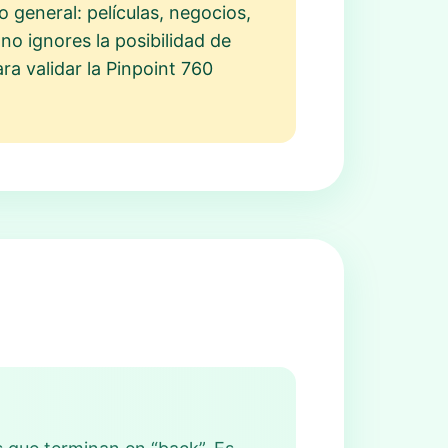
 general: películas, negocios,
no ignores la posibilidad de
ara validar la Pinpoint 760