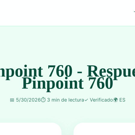
npoint 760 - Respu
Pinpoint 760
📅
5/30/2026
⏱️
3 min de lectura
✓
Verificado
🌍
ES