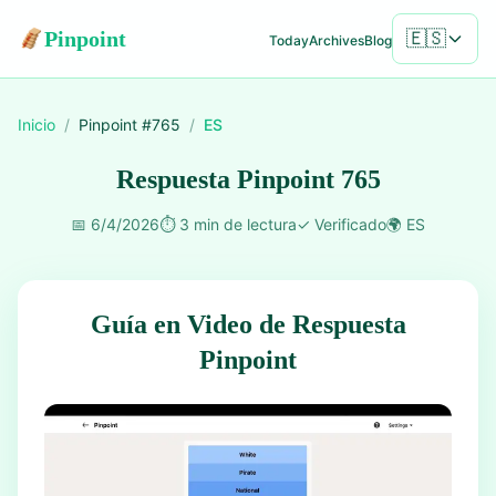
Pinpoint
🇪🇸
Today
Archives
Blog
Inicio
/
Pinpoint #
765
/
ES
Respuesta Pinpoint 765
📅
6/4/2026
⏱️
3 min de lectura
✓
Verificado
🌍
ES
Guía en Video de Respuesta
Pinpoint