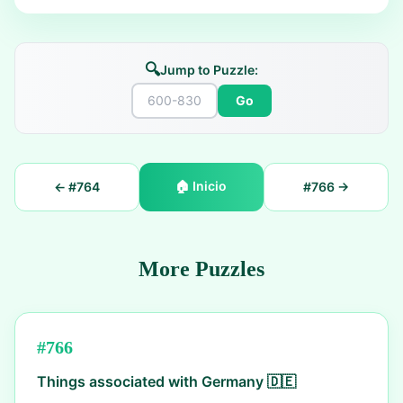
🔍
Jump to Puzzle:
Go
🏠
Inicio
← #
764
#
766
→
More Puzzles
#
766
Things associated with Germany 🇩🇪