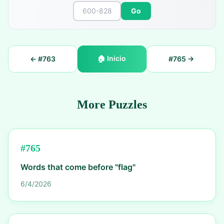
Go
🏠
Inicio
← #
763
#
765
→
More Puzzles
#
765
Words that come before "flag"
6/4/2026