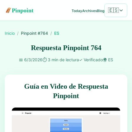
Pinpoint
🇪🇸
Today
Archives
Blog
Inicio
/
Pinpoint #
764
/
ES
Respuesta Pinpoint 764
📅
6/3/2026
⏱️
3 min de lectura
✓
Verificado
🌍
ES
Guía en Video de Respuesta
Pinpoint