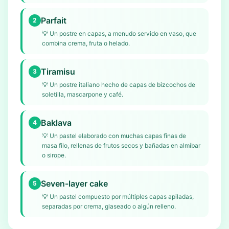
Parfait
2
💡
Un postre en capas, a menudo servido en vaso, que
combina crema, fruta o helado.
Tiramisu
3
💡
Un postre italiano hecho de capas de bizcochos de
soletilla, mascarpone y café.
Baklava
4
💡
Un pastel elaborado con muchas capas finas de
masa filo, rellenas de frutos secos y bañadas en almíbar
o sirope.
Seven-layer cake
5
💡
Un pastel compuesto por múltiples capas apiladas,
separadas por crema, glaseado o algún relleno.