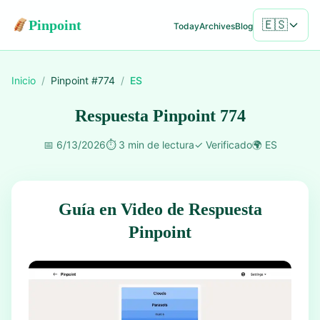
Pinpoint
🇪🇸
Today
Archives
Blog
Inicio
/
Pinpoint #
774
/
ES
Respuesta Pinpoint 774
📅
6/13/2026
⏱️
3 min de lectura
✓
Verificado
🌍
ES
Guía en Video de Respuesta
Pinpoint