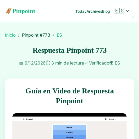
Pinpoint
🇪🇸
Today
Archives
Blog
Inicio
/
Pinpoint #
773
/
ES
Respuesta Pinpoint 773
📅
6/12/2026
⏱️
3 min de lectura
✓
Verificado
🌍
ES
Guía en Video de Respuesta
Pinpoint