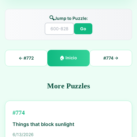
🔍
Jump to Puzzle:
Go
🏠
Inicio
← #
772
#
774
→
More Puzzles
#
774
Things that block sunlight
6/13/2026