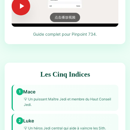
点击播放视频
Guide complet pour Pinpoint 734.
Les Cinq Indices
Mace
1
💡
Un puissant Maître Jedi et membre du Haut Conseil
Jedi.
Luke
2
💡
Un héros Jedi central qui aide à vaincre les Sith.