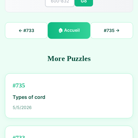
Go
🏠
Accueil
← #
733
#
735
→
More Puzzles
#
735
Types of cord
5/5/2026
#
733