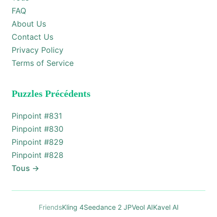
FAQ
About Us
Contact Us
Privacy Policy
Terms of Service
Puzzles Précédents
Pinpoint #
831
Pinpoint #
830
Pinpoint #
829
Pinpoint #
828
Tous
→
Friends
Kling 4
Seedance 2 JP
Veol AI
Kavel AI