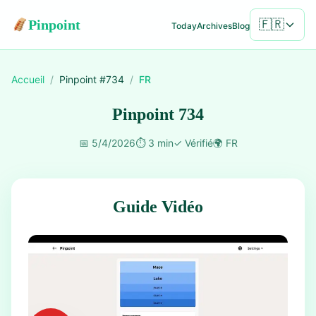
Pinpoint
🇫🇷
Today
Archives
Blog
Accueil
/
Pinpoint #
734
/
FR
Pinpoint 734
📅
5/4/2026
⏱️
3 min
✓
Vérifié
🌍
FR
Guide Vidéo