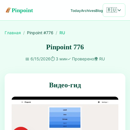
Pinpoint
🇷🇺
Today
Archives
Blog
Главная
/
Pinpoint #
776
/
RU
Pinpoint 776
📅
6/15/2026
⏱️
3 мин
✓
Проверено
🌍
RU
Видео-гид