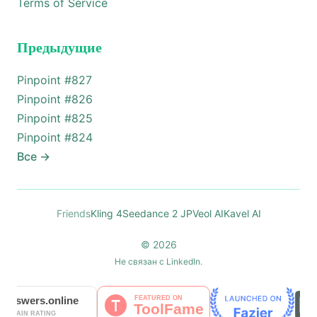
Terms of Service
Предыдущие
Pinpoint #
827
Pinpoint #
826
Pinpoint #
825
Pinpoint #
824
Все
→
Friends
Kling 4
Seedance 2 JP
Veol AI
Kavel AI
© 2026
Не связан с LinkedIn.