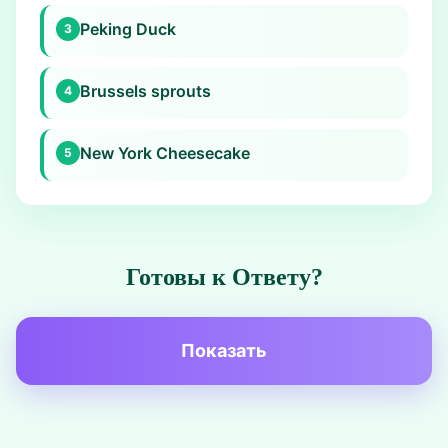
Peking Duck
3
Brussels sprouts
4
New York Cheesecake
5
Готовы к Ответу?
Показать