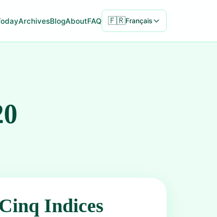
🇫🇷
Today
Archives
Blog
About
FAQ
Français
20
Cinq Indices