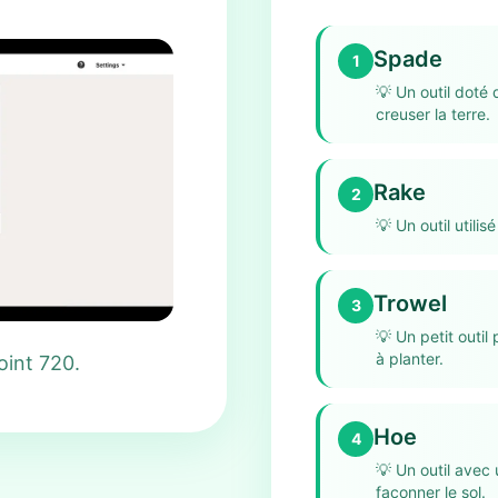
Spade
1
💡
Un outil doté 
creuser la terre.
Rake
2
💡
Un outil utilis
Trowel
3
💡
Un petit outil
à planter.
oint 720.
Hoe
4
💡
Un outil avec 
façonner le sol.