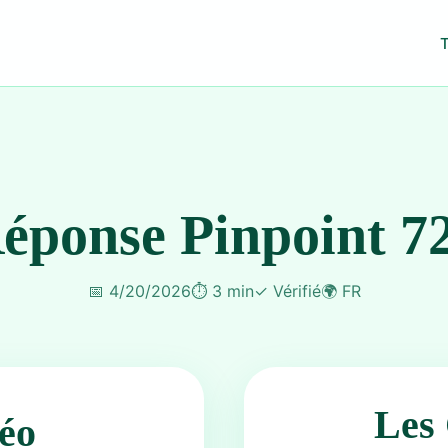
éponse Pinpoint 7
📅
4/20/2026
⏱️
3 min
✓
Vérifié
🌍
FR
Les 
éo