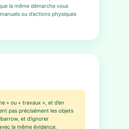
te que la même démarche vous
 manuels ou d’actions physiques
e » ou « travaux », et d’en
vent pas précisément les objets
lbarrow, et d’ignorer
 avec la même évidence.