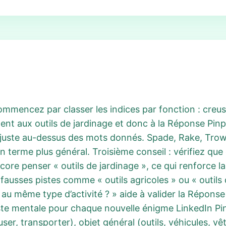
mmencez par classer les indices par fonction : creuser,
nt aux outils de jardinage et donc à la Réponse Pinp
 juste au-dessus des mots donnés. Spade, Rake, Trowel
terme plus général. Troisième conseil : vérifiez que 
core penser « outils de jardinage », ce qui renforce l
ausses pistes comme « outils agricoles » ou « outils 
au même type d’activité ? » aide à valider la Réponse
liste mentale pour chaque nouvelle énigme LinkedIn Pi
user, transporter), objet général (outils, véhicules, v