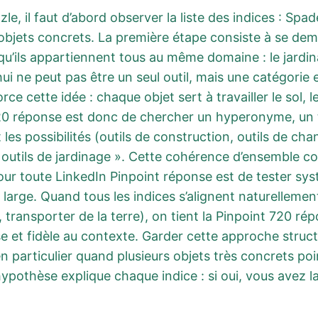
e, il faut d’abord observer la liste des indices : Spa
bjets concrets. La première étape consiste à se dem
qu’ils appartiennent tous au même domaine : le jardina
hui ne peut pas être un seul outil, mais une catégorie
e cette idée : chaque objet sert à travailler le sol, l
720 réponse est donc de chercher un hyperonyme, un 
les possibilités (outils de construction, outils de chant
« outils de jardinage ». Cette cohérence d’ensemble c
ur toute LinkedIn Pinpoint réponse est de tester sy
us large. Quand tous les indices s’alignent naturellemen
r, transporter de la terre), on tient la Pinpoint 720 r
ise et fidèle au contexte. Garder cette approche stru
n particulier quand plusieurs objets très concrets po
hypothèse explique chaque indice : si oui, vous avez l